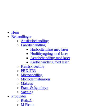
Hem
Behandlingar
Ansiktsbehandling
Laserbehandling
Hårborttagning med laser
Hudföryngring med laser
Acnebehandling med laser
Kärlbehandling med laser
Kemisk peeling
PRX-T33
Microneedling
Microdermabrasion
Makeup
Frans & ögonbryn
Vaxning
Produkter
Retix.C
M Picaut