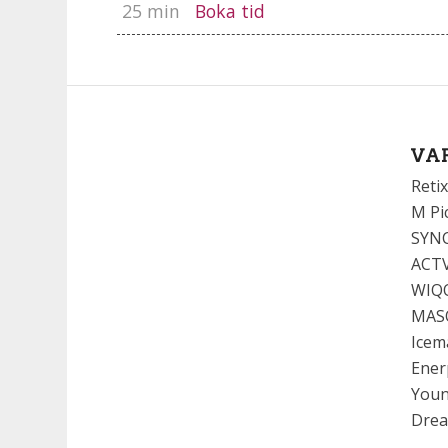
25 min
Boka tid
VA
Retix
M Pi
SYN
ACT
WIQ
MAS
Icem
Ener
You
Dre