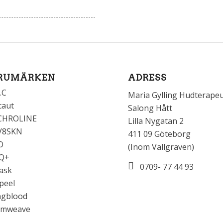
RUMÄRKEN
ADRESS
.C
Maria Gylling Hudterape
caut
Salong Hått
CHROLINE
Lilla Nygatan 2
V8SKN
411 09 Göteborg
O
(Inom Vallgraven)
Q+
0709- 77 44 93
ask
peel
ngblood
amweave