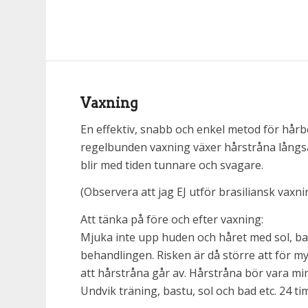
Vaxning
En effektiv, snabb och enkel metod för hårb
regelbunden vaxning växer hårstråna lång
blir med tiden tunnare och svagare.
(Observera att jag EJ utför brasiliansk vaxni
Att tänka på före och efter vaxning:
Mjuka inte upp huden och håret med sol, bad
behandlingen. Risken är då större att för m
att hårstråna går av. Hårstråna bör vara mi
Undvik träning, bastu, sol och bad etc. 24 ti