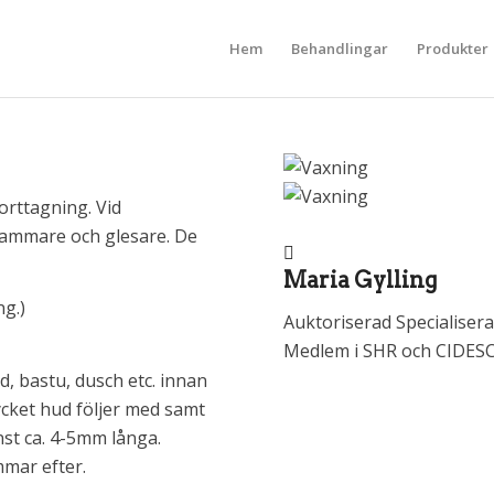
Hem
Behandlingar
Produkter
orttagning. Vid
sammare och glesare. De
Maria Gylling
ng.)
Auktoriserad Specialiser
Medlem i SHR och CIDES
, bastu, dusch etc. innan
ycket hud följer med samt
nst ca. 4-5mm långa.
mmar efter.